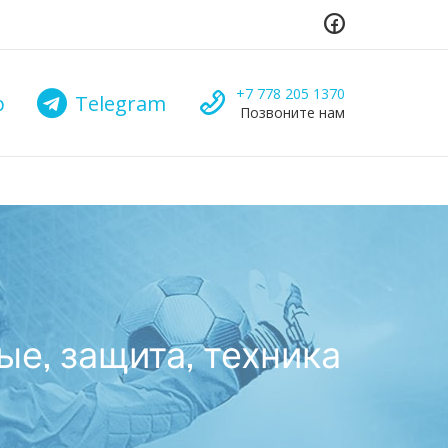
Зателефонуйте нам
+7 778 205 1370
p
Telegram
Позвоните нам
ые, защита, техника